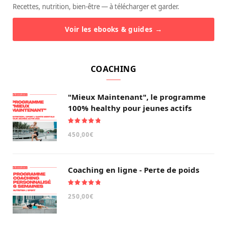
Recettes, nutrition, bien-être — à télécharger et garder.
Voir les ebooks & guides →
COACHING
"Mieux Maintenant", le programme
100% healthy pour jeunes actifs
Note
5.00
450,00
€
sur 5
Coaching en ligne - Perte de poids
Note
5.00
250,00
€
sur 5