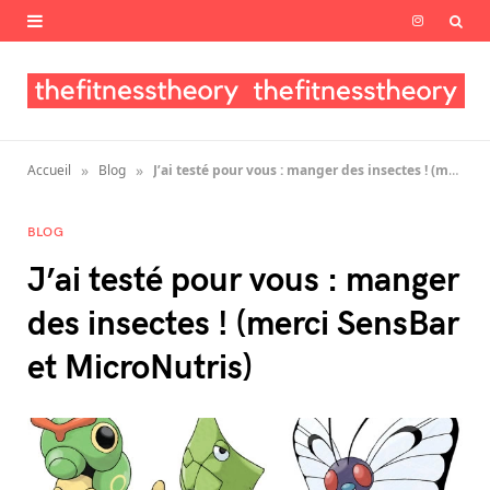
I
n
s
t
»
»
Accueil
Blog
J’ai testé pour vous : manger des insectes ! (merci SensBar et MicroNutris)
a
g
BLOG
J’ai testé pour vous : manger
r
des insectes ! (merci SensBar
a
et MicroNutris)
m