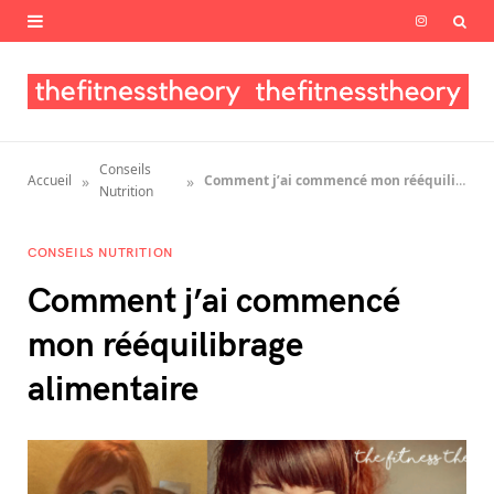
I
n
s
t
Conseils
»
»
Accueil
Comment j’ai commencé mon rééquilibrage alimentaire
a
Nutrition
g
CONSEILS NUTRITION
r
Comment j’ai commencé
a
mon rééquilibrage
m
alimentaire