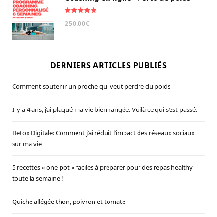
Note
5.00
250,00
€
sur 5
DERNIERS ARTICLES PUBLIÉS
Comment soutenir un proche qui veut perdre du poids
Il y a 4 ans, j’ai plaqué ma vie bien rangée. Voilà ce qui s’est passé.
Detox Digitale: Comment j’ai réduit l’impact des réseaux sociaux
sur ma vie
5 recettes « one-pot » faciles à préparer pour des repas healthy
toute la semaine !
Quiche allégée thon, poivron et tomate