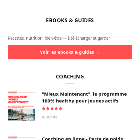
EBOOKS & GUIDES
Recettes, nutrition, bien-être — à télécharger et garder.
Voir les ebooks & guides →
COACHING
"Mieux Maintenant", le programme
100% healthy pour jeunes actifs
Note
5.00
450,00
€
sur 5
Coaching en ligne - Perte de poids